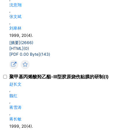
沈意翔
,
张文斌
,
刘皋林
1999, 20(4).
[摘要](
2666
)
[HTML](
0
)
[PDF 0.00 Byte](
143
)
聚甲基丙烯酸羟乙酯-Ⅲ型胶原烧伤贴膜的研制(Ⅰ)
赵长文
,
魏红
,
蒋雪涛
,
蒋长敏
1999, 20(4).