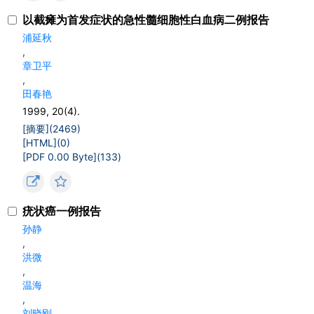
以截瘫为首发症状的急性髓细胞性白血病二例报告
浦延秋
,
章卫平
,
田春艳
1999, 20(4).
[摘要](
2469
)
[HTML](
0
)
[PDF 0.00 Byte](
133
)
疣状癌一例报告
孙静
,
洪微
,
温海
,
刘晓刚