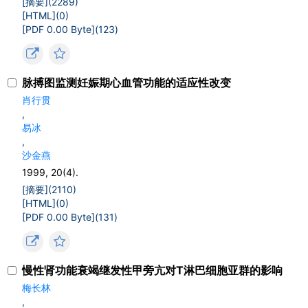
[摘要](
2289
)
[HTML](
0
)
[PDF 0.00 Byte](
123
)
脉搏图监测妊娠期心血管功能的适应性改变
肖行贯
,
易冰
,
沙金燕
1999, 20(4).
[摘要](
2110
)
[HTML](
0
)
[PDF 0.00 Byte](
131
)
慢性肾功能衰竭继发性甲旁亢对T淋巴细胞亚群的影响
梅长林
,