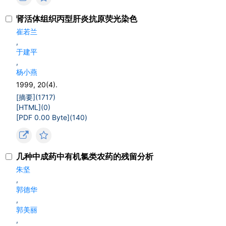
肾活体组织丙型肝炎抗原荧光染色
崔若兰
,
于建平
,
杨小燕
1999, 20(4).
[摘要](
1717
)
[HTML](
0
)
[PDF 0.00 Byte](
140
)
几种中成药中有机氯类农药的残留分析
朱坚
,
郭德华
,
郭美丽
,