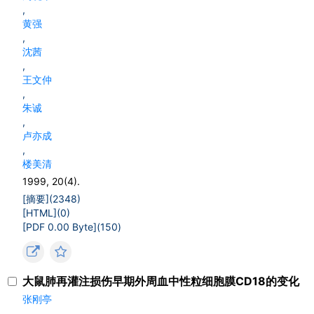
,
黄强
,
沈茜
,
王文仲
,
朱诚
,
卢亦成
,
楼美清
1999, 20(4).
[摘要](
2348
)
[HTML](
0
)
[PDF 0.00 Byte](
150
)
大鼠肺再灌注损伤早期外周血中性粒细胞膜CD18的变化
张刚亭
,