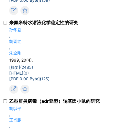
[PDF 0.00 Byte](
159
)
来氟米特水溶液化学稳定性的研究
孙华君
,
胡晋红
,
朱全刚
1999, 20(4).
[摘要](
2485
)
[HTML](
0
)
[PDF 0.00 Byte](
125
)
乙型肝炎病毒（adr亚型）转基因小鼠的研究
胡以平
,
王肖鹏
,