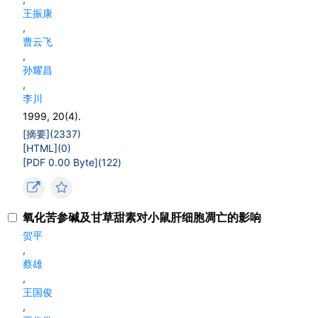
王振康
,
曹云飞
,
孙耀昌
,
李川
1999, 20(4).
[摘要](
2337
)
[HTML](
0
)
[PDF 0.00 Byte](
122
)
氧化苦参碱及甘草甜素对小鼠肝细胞凋亡的影响
贺平
,
蔡雄
,
王国俊
,