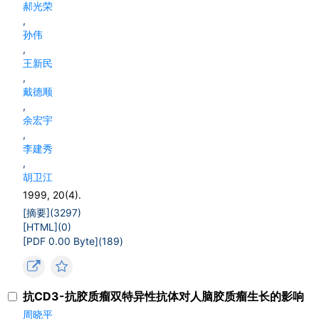
郝光荣
,
孙伟
,
王新民
,
戴德顺
,
余宏宇
,
李建秀
,
胡卫江
1999, 20(4).
[摘要](
3297
)
[HTML](
0
)
[PDF 0.00 Byte](
189
)
抗CD3-抗胶质瘤双特异性抗体对人脑胶质瘤生长的影响
周晓平