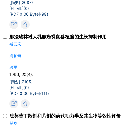
[摘要](
2087
)
[HTML](
0
)
[PDF 0.00 Byte](
98
)
那法瑞林对人乳腺癌裸鼠移植瘤的生长抑制作用
褚云宏
,
周颖奇
,
顾军
1999, 20(4).
[摘要](
2105
)
[HTML](
0
)
[PDF 0.00 Byte](
111
)
法莫替丁散剂和片剂的药代动力学及其生物等效性评价
瞿华
,