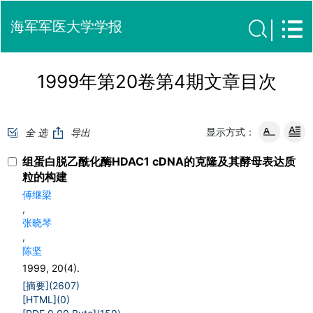
海军军医大学学报
1999年第20卷第4期文章目次
显示方式：
全 选
导出
组蛋白脱乙酰化酶HDAC1 cDNA的克隆及其酵母表达质
粒的构建
傅继梁
,
张晓琴
,
陈坚
1999, 20(4).
[摘要](
2607
)
[HTML](
0
)