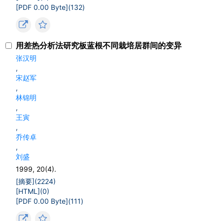
[PDF 0.00 Byte](
132
)
用差热分析法研究板蓝根不同栽培居群间的变异
张汉明
,
宋赵军
,
林锦明
,
王寅
,
乔传卓
,
刘盛
1999, 20(4).
[摘要](
2224
)
[HTML](
0
)
[PDF 0.00 Byte](
111
)