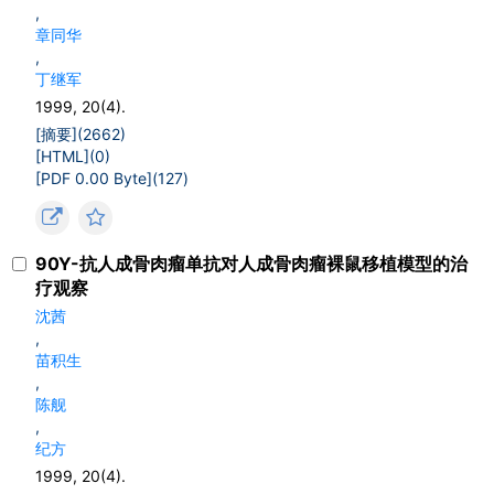
,
章同华
,
丁继军
1999, 20(4).
[摘要](
2662
)
[HTML](
0
)
[PDF 0.00 Byte](
127
)
90Y-抗人成骨肉瘤单抗对人成骨肉瘤裸鼠移植模型的治
疗观察
沈茜
,
苗积生
,
陈舰
,
纪方
1999, 20(4).