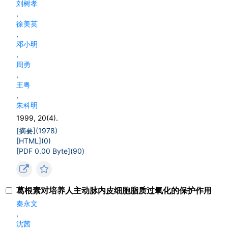
刘树孝
,
徐美英
,
邓小明
,
周勇
,
王粤
,
朱科明
1999, 20(4).
[摘要](
1978
)
[HTML](
0
)
[PDF 0.00 Byte](
90
)
葛根素对培养人主动脉内皮细胞脂质过氧化的保护作用
秦永文
,
沈茜