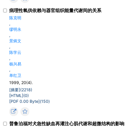
病理性氧供依赖与器官组织能量代谢间的关系
陈克明
,
缪明永
,
景炳文
,
陈学云
,
杨兴易
,
单红卫
1999, 20(4).
[摘要](
2218
)
[HTML](
0
)
[PDF 0.00 Byte](
150
)
普鲁泊福对犬急性缺血再灌注心肌代谢和超微结构的影响