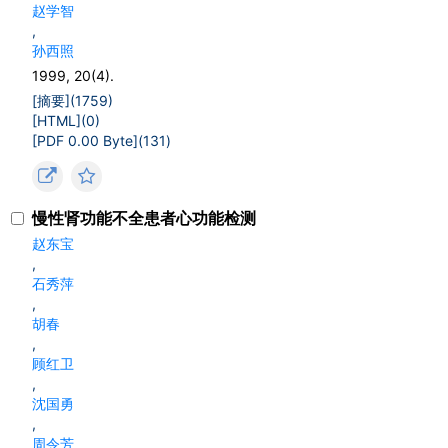
赵学智
,
孙西照
1999, 20(4).
[摘要](
1759
)
[HTML](
0
)
[PDF 0.00 Byte](
131
)
慢性肾功能不全患者心功能检测
赵东宝
,
石秀萍
,
胡春
,
顾红卫
,
沈国勇
,
周令芳