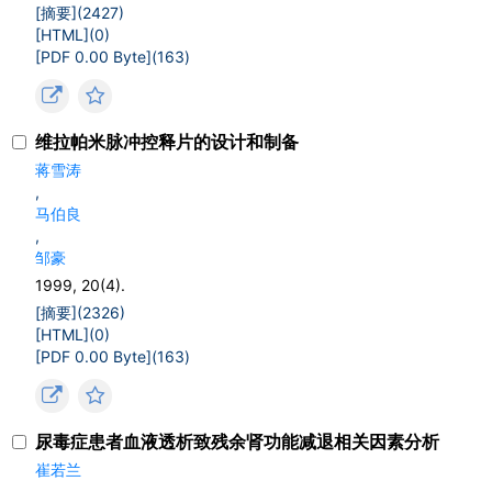
[摘要](
2427
)
[HTML](
0
)
[PDF 0.00 Byte](
163
)
维拉帕米脉冲控释片的设计和制备
蒋雪涛
,
马伯良
,
邹豪
1999, 20(4).
[摘要](
2326
)
[HTML](
0
)
[PDF 0.00 Byte](
163
)
尿毒症患者血液透析致残余肾功能减退相关因素分析
崔若兰
,