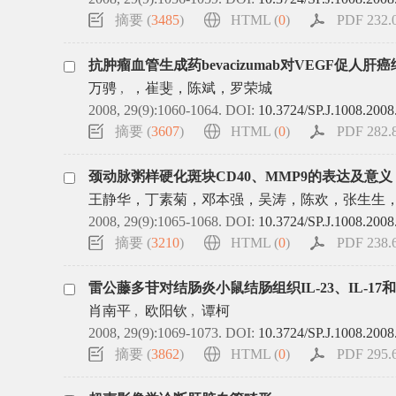
摘要 (
3485
)
HTML (
0
)
PDF 232.0
抗肿瘤血管生成药bevacizumab对VEGF促人肝
万骋
,
，崔斐，陈斌，罗荣城
2008, 29(9):1060-1064.
DOI:
10.3724/SP.J.1008.2008
摘要 (
3607
)
HTML (
0
)
PDF 282.8
颈动脉粥样硬化斑块CD40、MMP9的表达及意义
王静华，丁素菊，邓本强，吴涛，陈欢，张生生
2008, 29(9):1065-1068.
DOI:
10.3724/SP.J.1008.2008
摘要 (
3210
)
HTML (
0
)
PDF 238.6
雷公藤多苷对结肠炎小鼠结肠组织IL-23、IL-17和
肖南平
,
欧阳钦
,
谭柯
2008, 29(9):1069-1073.
DOI:
10.3724/SP.J.1008.2008
摘要 (
3862
)
HTML (
0
)
PDF 295.6