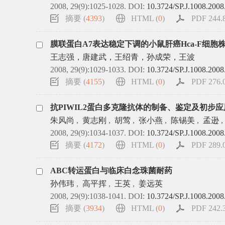
2008, 29(9):1025-1028.
DOI:
10.3724/SP.J.1008.2008
摘要 (
4393
)
HTML (
0
)
PDF 244.8
膜联蛋白A7表达稳定下调的小鼠肝癌Hca-F细胞
王志强，唐建武，王绍青，孙成荣，王波
2008, 29(9):1029-1033.
DOI:
10.3724/SP.J.1008.2008
摘要 (
4155
)
HTML (
0
)
PDF 276.0
抗PIWIL2蛋白多克隆抗体的制备、鉴定及初步应
朱风尚
,
黄志刚
,
胡莺
,
张小燕
,
陈锡美
,
孟逊
,
2008, 29(9):1034-1037.
DOI:
10.3724/SP.J.1008.2008
摘要 (
4172
)
HTML (
0
)
PDF 289.0
ABC转运蛋白与临床白念珠菌耐药
孙伟玮
,
高平挥
,
王英
,
姜远英
2008, 29(9):1038-1041.
DOI:
10.3724/SP.J.1008.2008
摘要 (
3934
)
HTML (
0
)
PDF 242.3