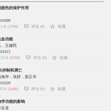
脑损伤的保护作用
.01009
2 K (
3794
)
评论 (
0
)
收藏
造血功能
磊
,
王健民
.01015
55 K (
6569
)
评论 (
0
)
收藏
生长抑制和凋亡
钱海华，张妤，殷正丰
.01020
3 K (
3448
)
评论 (
0
)
收藏
生物学功能的影响
蔡在龙