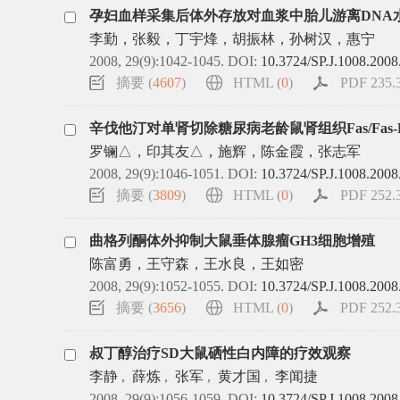
孕妇血样采集后体外存放对血浆中胎儿游离DNA
李勤，张毅，丁宇烽，胡振林，孙树汉，惠宁
2008, 29(9):1042-1045.
DOI:
10.3724/SP.J.1008.2008
摘要 (
4607
)
HTML (
0
)
PDF 235.3
辛伐他汀对单肾切除糖尿病老龄鼠肾组织Fas/Fas
罗镧△，印其友△，施辉，陈金霞，张志军
2008, 29(9):1046-1051.
DOI:
10.3724/SP.J.1008.2008
摘要 (
3809
)
HTML (
0
)
PDF 252.3
曲格列酮体外抑制大鼠垂体腺瘤GH3细胞增殖
陈富勇，王守森，王水良，王如密
2008, 29(9):1052-1055.
DOI:
10.3724/SP.J.1008.2008
摘要 (
3656
)
HTML (
0
)
PDF 252.3
叔丁醇治疗SD大鼠硒性白内障的疗效观察
李静
,
薛炼
,
张军
,
黄才国
,
李闻捷
2008, 29(9):1056-1059.
DOI:
10.3724/SP.J.1008.2008