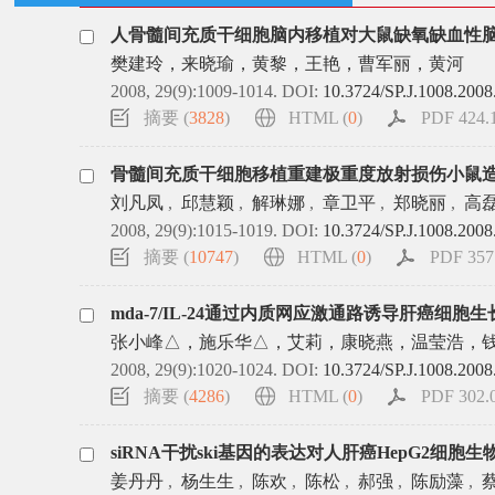
人骨髓间充质干细胞脑内移植对大鼠缺氧缺血性
樊建玲，来晓瑜，黄黎，王艳，曹军丽，黄河
2008, 29(9):1009-1014.
DOI:
10.3724/SP.J.1008.2008
摘要 (
3828
)
HTML (
0
)
PDF 424.1
骨髓间充质干细胞移植重建极重度放射损伤小鼠
刘凡凤
,
邱慧颖
,
解琳娜
,
章卫平
,
郑晓丽
,
高
2008, 29(9):1015-1019.
DOI:
10.3724/SP.J.1008.2008
摘要 (
10747
)
HTML (
0
)
PDF 357.
mda-7/IL-24通过内质网应激通路诱导肝癌细胞
张小峰△，施乐华△，艾莉，康晓燕，温莹浩，
2008, 29(9):1020-1024.
DOI:
10.3724/SP.J.1008.2008
摘要 (
4286
)
HTML (
0
)
PDF 302.0
siRNA干扰ski基因的表达对人肝癌HepG2细胞
姜丹丹
,
杨生生
,
陈欢
,
陈松
,
郝强
,
陈励藻
,