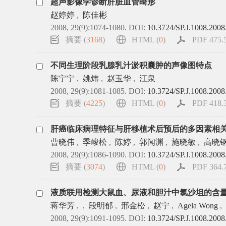
超声影像学诊断肝脏血管畸形
赵婷婷
,
陈佳彬
2008, 29(9):1074-1080.
DOI:
10.3724/SP.J.1008.2008
摘要 (
3168
)
HTML (
0
)
PDF 475.5
不同生理阶段乳腺乳汁淤积囊肿的声像图特点
陈宁宁
,
姚炜
,
赵玉华
,
江泉
2008, 29(9):1081-1085.
DOI:
10.3724/SP.J.1008.2008
摘要 (
4225
)
HTML (
0
)
PDF 418.3
肝癌临床病理特征与肝移植术后预后的多因素相
曹晓伟
,
季峻松
,
陈婷
,
郭闻渊
,
施晓敏
,
高晓
2008, 29(9):1086-1090.
DOI:
10.3724/SP.J.1008.2008
摘要 (
3074
)
HTML (
0
)
PDF 364.7
液质联用检测大鼠血、尿液和胆汁中氯沙坦的含
蒋华芳
,
,
段明郁
,
邢金松
,
赵宁
,
Agela Wong
,
2008, 29(9):1091-1095.
DOI:
10.3724/SP.J.1008.2008