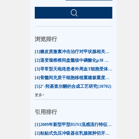
浏览排行
[1]糖皮质激素冲击治疗对甲状腺相关眼病患者泪膜脂质层厚度的影响(55078)
[2]退变颈椎椎间盘髓核中磷酸化p38 MAPK的表达(13274)
[3]寻常型天疱疮患者外周血T细胞受体β链可变区CDR3基因克隆谱型分析(11015)
[4]骨髓间充质干细胞移植重建极重度放射损伤小鼠造血功能(10747)
[5]2’-羟基查尔酮的合成工艺研究(10702)
更多+
引用排行
[1]2009年新型甲型H1N1流感流行特征及防控措施(16)
[2]粘贴式负压冲吸器在乳腺脓肿切开引流治疗中的应用(13)