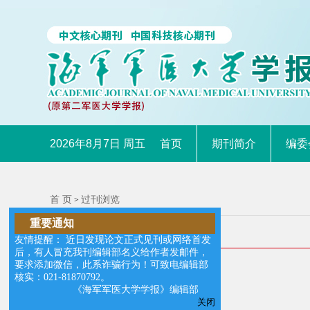
2026年8月7日 周五
首页
期刊简介
编委
首 页
过刊浏览
>
重要通知
2008年第29卷第9期文章目次
友情提醒： 近日发现论文正式见刊或网络首发
后，有人冒充我刊编辑部名义给作者发邮件，
要求添加微信，此系诈骗行为！可致电编辑部
全 选
核实：021-81870792。
《海军军医大学学报》编辑部
>
论著
关闭