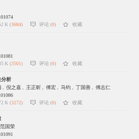
.01074
2 K (
3684
)
评论 (
0
)
收藏
.01081
5 K (
3501
)
评论 (
0
)
收藏
关分析
钢
,
倪之嘉
,
王正昕
,
傅宏
,
马钧
,
丁国善
,
傅志仁
.01086
2 K (
3272
)
评论 (
0
)
收藏
量
范国荣
.01091