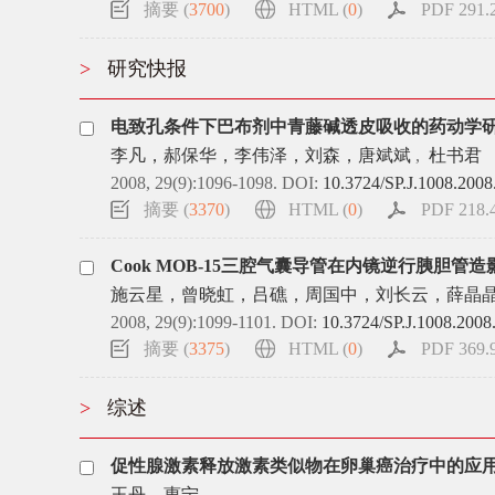
摘要 (
3700
)
HTML (
0
)
PDF 291.2
>
研究快报
电致孔条件下巴布剂中青藤碱透皮吸收的药动学
李凡，郝保华，李伟泽，刘森，唐斌斌
,
杜书君
2008, 29(9):1096-1098.
DOI:
10.3724/SP.J.1008.2008
摘要 (
3370
)
HTML (
0
)
PDF 218.4
Cook MOB-15三腔气囊导管在内镜逆行胰胆管
施云星，曾晓虹，吕礁，周国中，刘长云，薛晶
2008, 29(9):1099-1101.
DOI:
10.3724/SP.J.1008.2008
摘要 (
3375
)
HTML (
0
)
PDF 369.9
>
综述
促性腺激素释放激素类似物在卵巢癌治疗中的应
王丹
,
惠宁