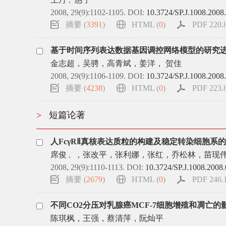
2008, 29(9):1102-1105.
DOI:
10.3724/SP.J.1008.2008
摘要 (
3391
)
HTML (
0
)
PDF 220.8
基于时间序列表达数据基因调控网络模型的研究
金志超，吴骋，高青斌，姜洋， 贺佳
2008, 29(9):1106-1109.
DOI:
10.3724/SP.J.1008.2008
摘要 (
4238
)
HTML (
0
)
PDF 223.8
>
短篇论著
人FcγRⅡ真核表达质粒的构建及稳定转染细胞系
席俊
,
，张改平，张利娜，张红，乔松林，苗现
2008, 29(9):1110-1113.
DOI:
10.3724/SP.J.1008.2008
摘要 (
2679
)
HTML (
0
)
PDF 246.1
不同CO2分压对乳腺癌MCF-7细胞增殖和凋亡的
陈琪枫，王强，蔡清萍，阮灿平