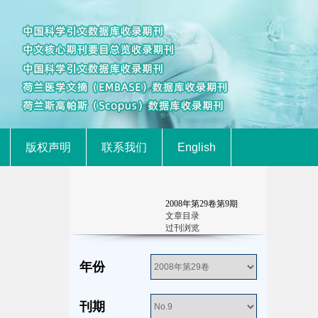
版权声明
联系我们
English
2008
年第
29
卷第
9
期
文章目录
过刊浏览
年份
刊期