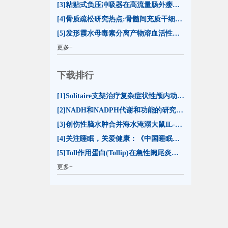
[3]粘贴式负压冲吸器在高流量肠外瘘合并切口裂开治疗中的应用(13)
[4]骨质疏松研究热点:骨髓间充质干细胞分化命运(13)
[5]发形霞水母毒素分离产物溶血活性的比较及其影响因素分析(12)
更多+
下载排行
[1]Solitaire支架治疗复杂症状性颅内动脉狭窄的初步评价(23598)
[2]NADH和NADPH代谢和功能的研究进展(20599)
[3]创伤性脑水肿合并海水淹溺大鼠IL-1β和TNF-α表达的变化(15467)
[4]关注睡眠，关爱健康：《中国睡眠研究报告2023》解读(15141)
[5]Toll作用蛋白(Tollip)在急性阑尾炎时的表达(14409)
更多+