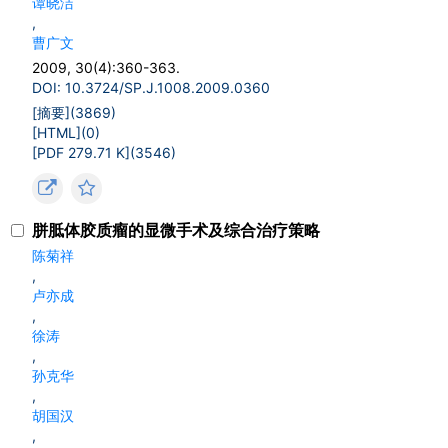
谭晓洁
,
曹广文
2009, 30(4):360-363.
DOI: 10.3724/SP.J.1008.2009.0360
[摘要](
3869
)
[HTML](
0
)
[PDF 279.71 K](
3546
)
胼胝体胶质瘤的显微手术及综合治疗策略
陈菊祥
,
卢亦成
,
徐涛
,
孙克华
,
胡国汉
,