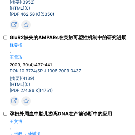
[摘要](
3952
)
[HTML](
0
)
[PDF 462.58 K](
5350
)
GluR2缺失的AMPARs在突触可塑性机制中的研究进展
魏显招
,
王雪琦
2009, 30(4):437-441.
DOI: 10.3724/SP.J.1008.2009.0437
[摘要](
4139
)
[HTML](
0
)
[PDF 274.96 K](
4751
)
孕妇外周血中胎儿游离DNA在产前诊断中的应用
王文博
,
，张毅 ，孙树汉