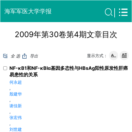
海军军医大学学报
2009年第30卷第4期文章目次
显示方式：
全 选
导出
NF-κB1和NF-κBIα基因多态性与HBsAg阳性原发性肝癌
易患性的关系
何永超
,
殷建华
,
谢佳新
,
张宏伟
,
刘世建