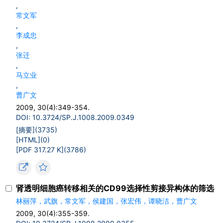
,
常文军
,
李成忠
,
张迁
,
马立业
,
曹广文
2009, 30(4):349-354.
DOI: 10.3724/SP.J.1008.2009.0349
[摘要](
3735
)
[HTML](
0
)
[PDF 317.27 K](
3786
)
肾透明细胞癌转移相关的CD99选择性剪接异构体的筛选
林丽萍，武旗，常文军，侯建国，张宏伟，谭晓洁，曹广文
2009, 30(4):355-359.