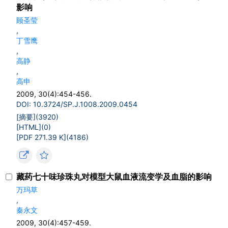
影响
顾圣莹
,
丁雪鹰
,
高静
,
高申
2009, 30(4):454-456.
DOI: 10.3724/SP.J.1008.2009.0454
[摘要](
3920
)
[HTML](
0
)
[PDF 271.39 K](
4186
)
藏药七十味珍珠丸对模型大鼠血液流变学及血脂的影响
万玛草
,
秦永文
2009, 30(4):457-459.