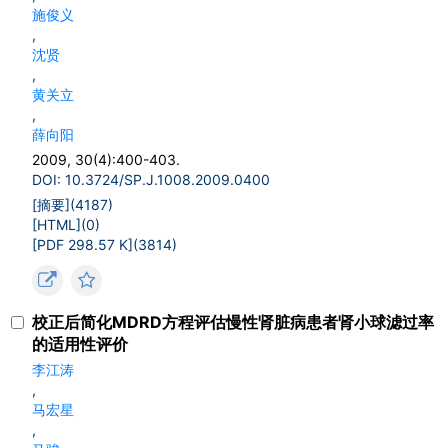
施俊义
,
沈贤
,
黄关立
,
薛向阳
2009, 30(4):400-403.
DOI: 10.3724/SP.J.1008.2009.0400
[摘要](
4187
)
[HTML](
0
)
[PDF 298.57 K](
3814
)
校正后简化MDRD方程评估慢性肾脏病患者肾小球滤过率
的适用性评价
李江涛
,
马宏星
,