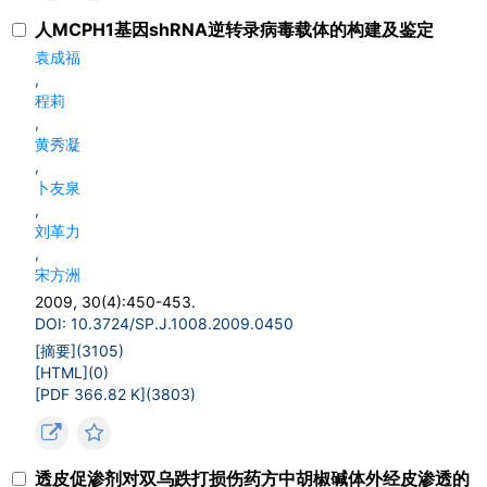
人MCPH1基因shRNA逆转录病毒载体的构建及鉴定
袁成福
,
程莉
,
黄秀凝
,
卜友泉
,
刘革力
,
宋方洲
2009, 30(4):450-453.
DOI: 10.3724/SP.J.1008.2009.0450
[摘要](
3105
)
[HTML](
0
)
[PDF 366.82 K](
3803
)
透皮促渗剂对双乌跌打损伤药方中胡椒碱体外经皮渗透的