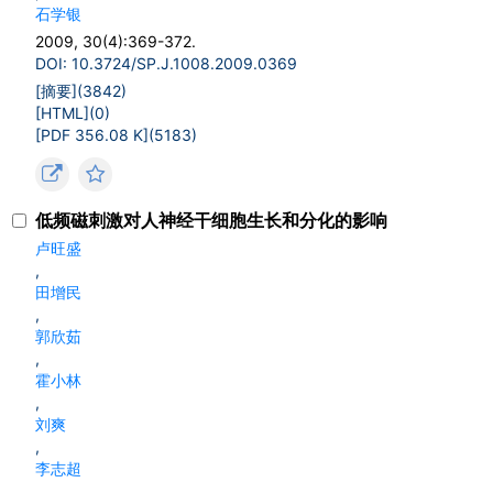
石学银
2009, 30(4):369-372.
DOI: 10.3724/SP.J.1008.2009.0369
[摘要](
3842
)
[HTML](
0
)
[PDF 356.08 K](
5183
)
低频磁刺激对人神经干细胞生长和分化的影响
卢旺盛
,
田增民
,
郭欣茹
,
霍小林
,
刘爽
,
李志超
,