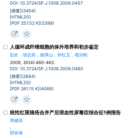
DOI: 10.3724/SP.J.1008.2009.0457
[摘要](
3404
)
[HTML](
0
)
[PDF 257.52 K](
3398
)
人循环成纤维细胞的体外培养和初步鉴定
彭欢，胡志前，姚厚山，孙红玉，项洪刚
2009, 30(4):460-462.
DOI: 10.3724/SP.J.1008.2009.0460
[摘要](
2884
)
[HTML](
0
)
[PDF 261.15 K](
4066
)
统性红斑狼疮合并产后溶血性尿毒症综合征1例报告
周健淞
,
邵命海