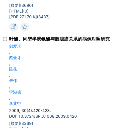
[摘要](
3690
)
[HTML](
0
)
[PDF 271.70 K](
3437
)
叶酸、同型半胱氨酸与胰腺癌关系的病例对照研究
郭爱珍
,
蔡全才
,
陈燕
,
朱伟
,
李淑德
,
李兆申
2009, 30(4):420-423.
DOI: 10.3724/SP.J.1008.2009.0420
[摘要](
3369
)