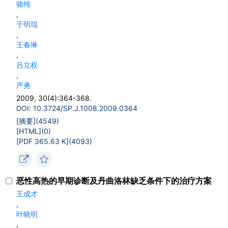
骆纯
,
于明琨
,
王春琳
,
吕立权
,
严勇
2009, 30(4):364-368.
DOI: 10.3724/SP.J.1008.2009.0364
[摘要](
4549
)
[HTML](
0
)
[PDF 365.63 K](
4093
)
恶性高热的早期诊断及丹曲洛林缺乏条件下的治疗方案
王成才
,
叶晓明
,