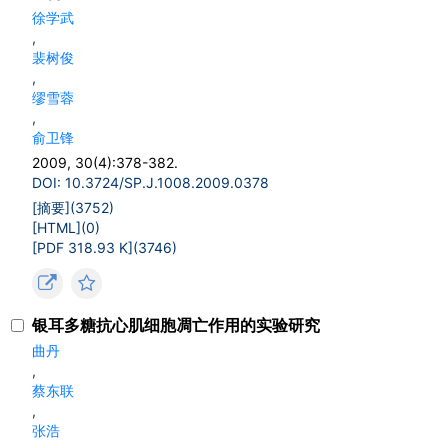
徐学武
,
裴树俊
,
缪雪蓉
,
俞卫锋
2009, 30(4):378-382.
DOI: 10.3724/SP.J.1008.2009.0378
[摘要](
3752
)
[HTML](
0
)
[PDF 318.93 K](
3746
)
银耳多糖抗心肌细胞凋亡作用的实验研究
曲丹
,
蔡东联
,
张浩