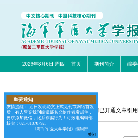
2026年8月6日 周四
首页
期刊简介
编委
重要通知
友情提醒： 近日发现论文正式见刊或网络首发
本网站目前已开通文章引用
后，有人冒充我刊编辑部名义给作者发邮件，
以退订。
要求添加微信，此系诈骗行为！可致电编辑部
核实：021-81870792。
《海军军医大学学报》编辑部
关闭