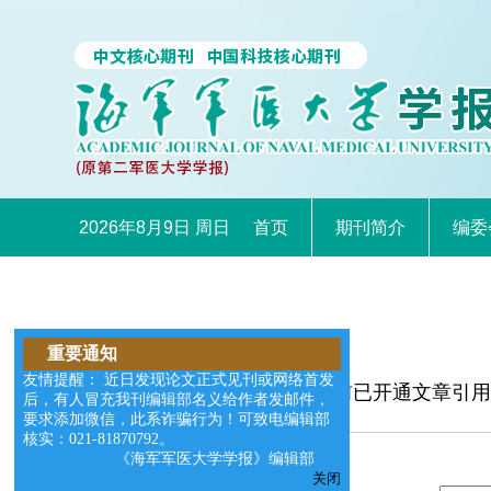
2026年8月9日 周日
首页
期刊简介
编委
重要通知
友情提醒： 近日发现论文正式见刊或网络首发
本网站目前已开通文章引用
后，有人冒充我刊编辑部名义给作者发邮件，
以退订。
要求添加微信，此系诈骗行为！可致电编辑部
核实：021-81870792。
《海军军医大学学报》编辑部
关闭