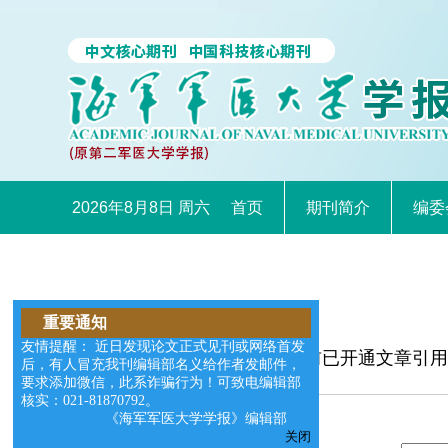
2026年8月8日 周六
首页
期刊简介
编委
重要通知
友情提醒： 近日发现论文正式见刊或网络首发
本网站目前已开通文章引用
后，有人冒充我刊编辑部名义给作者发邮件，
以退订。
要求添加微信，此系诈骗行为！可致电编辑部
核实：021-81870792。
《海军军医大学学报》编辑部
关闭