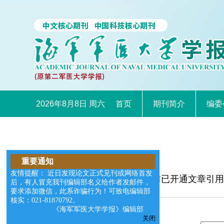
2026年8月8日 周六
首页
期刊简介
编委
重要通知
友情提醒： 近日发现论文正式见刊或网络首发
本网站目前已开通文章引用
后，有人冒充我刊编辑部名义给作者发邮件，
以退订。
要求添加微信，此系诈骗行为！可致电编辑部
核实：021-81870792。
《海军军医大学学报》编辑部
关闭