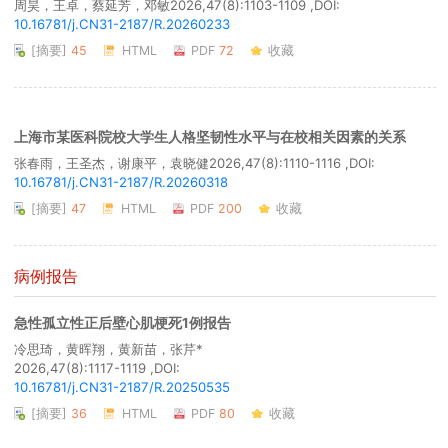
周昊，王卓，蔡延芳，邓敏
2026,47(8):1103-1109 ,DOI:
10.16781/j.CN31-2187/R.20260233
[摘要]
45
HTML
PDF
72
收藏
上海市某医科院校大学生人格坚韧性水平与在校相关因素的关系
张春雨，王圣杰，谢康平，袁晓健
2026,47(8):1110-1116 ,DOI:
10.16781/j.CN31-2187/R.20260318
[摘要]
47
HTML
PDF
200
收藏
病例报告
急性孤立性正后壁心肌梗死1例报告
冷思琦，黄晖翔，黄新苗，张芹*
2026,47(8):1117-1119 ,DOI:
10.16781/j.CN31-2187/R.20250535
[摘要]
36
HTML
PDF
80
收藏