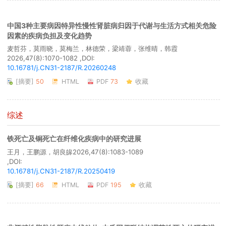
中国3种主要病因特异性慢性肾脏病归因于代谢与生活方式相关危险
因素的疾病负担及变化趋势
麦哲芬，莫雨晓，莫梅兰，林德荣，梁靖蓉，张维晴，韩霞
2026,47(8):1070-1082 ,DOI:
10.16781/j.CN31-2187/R.20260248
[摘要]
50
HTML
PDF
73
收藏
综述
铁死亡及铜死亡在纤维化疾病中的研究进展
王月，王鹏源，胡良皞
2026,47(8):1083-1089
,DOI:
10.16781/j.CN31-2187/R.20250419
[摘要]
66
HTML
PDF
195
收藏