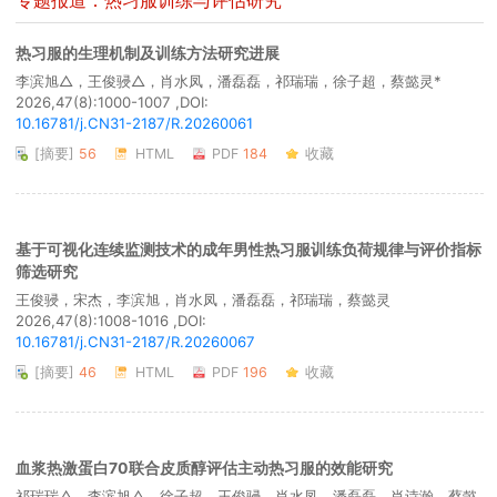
专题报道：热习服训练与评估研究
热习服的生理机制及训练方法研究进展
李滨旭△，王俊骎△，肖水凤，潘磊磊，祁瑞瑞，徐子超，蔡懿灵*
2026,47(8):1000-1007 ,DOI:
10.16781/j.CN31-2187/R.20260061
[摘要]
56
HTML
PDF
184
收藏
基于可视化连续监测技术的成年男性热习服训练负荷规律与评价指标
筛选研究
王俊骎，宋杰，李滨旭，肖水凤，潘磊磊，祁瑞瑞，蔡懿灵
2026,47(8):1008-1016 ,DOI:
10.16781/j.CN31-2187/R.20260067
[摘要]
46
HTML
PDF
196
收藏
血浆热激蛋白70联合皮质醇评估主动热习服的效能研究
祁瑞瑞△，李滨旭△，徐子超，王俊骎，肖水凤，潘磊磊，肖诗瀚，蔡懿