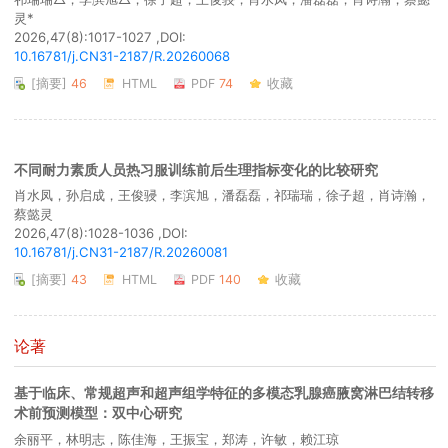
灵*
2026,47(8):1017-1027 ,DOI:
10.16781/j.CN31-2187/R.20260068
[摘要]
46
HTML
PDF
74
收藏
不同耐力素质人员热习服训练前后生理指标变化的比较研究
肖水凤，孙启成，王俊骎，李滨旭，潘磊磊，祁瑞瑞，徐子超，肖诗瀚，
蔡懿灵
2026,47(8):1028-1036 ,DOI:
10.16781/j.CN31-2187/R.20260081
[摘要]
43
HTML
PDF
140
收藏
论著
基于临床、常规超声和超声组学特征的多模态乳腺癌腋窝淋巴结转移
术前预测模型：双中心研究
余丽平，林明志，陈佳海，王振宝，郑涛，许敏，赖江琼