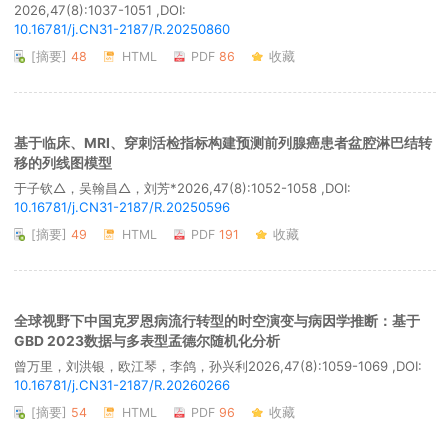
2026,47(8):1037-1051 ,DOI:
10.16781/j.CN31-2187/R.20250860
[摘要]
48
HTML
PDF
86
收藏
基于临床、MRI、穿刺活检指标构建预测前列腺癌患者盆腔淋巴结转
移的列线图模型
于子钦△，吴翰昌△，刘芳*
2026,47(8):1052-1058 ,DOI:
10.16781/j.CN31-2187/R.20250596
[摘要]
49
HTML
PDF
191
收藏
全球视野下中国克罗恩病流行转型的时空演变与病因学推断：基于
GBD 2023数据与多表型孟德尔随机化分析
曾万里，刘洪银，欧江琴，李鸽，孙兴利
2026,47(8):1059-1069 ,DOI:
10.16781/j.CN31-2187/R.20260266
[摘要]
54
HTML
PDF
96
收藏