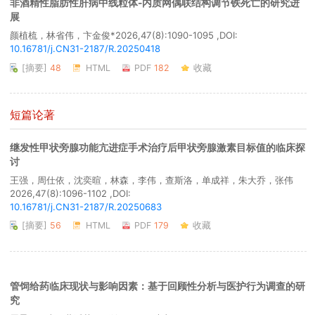
非酒精性脂肪性肝病中线粒体-内质网偶联结构调节铁死亡的研究进
展
颜植梳，林省伟，卞金俊*
2026,47(8):1090-1095 ,DOI:
10.16781/j.CN31-2187/R.20250418
[摘要]
48
HTML
PDF
182
收藏
短篇论著
继发性甲状旁腺功能亢进症手术治疗后甲状旁腺激素目标值的临床探
讨
王强，周仕依，沈奕暄，林森，李伟，查斯洛，单成祥，朱大乔，张伟
2026,47(8):1096-1102 ,DOI:
10.16781/j.CN31-2187/R.20250683
[摘要]
56
HTML
PDF
179
收藏
管饲给药临床现状与影响因素：基于回顾性分析与医护行为调查的研
究