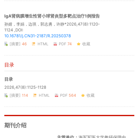
IgA肾病膜增生性肾小球肾炎型多靶点治疗1例报告
孙婧，李娟，边琪，郭志勇，许静*
2026,47(8):1120-
1124 ,DOI:
10.16781/j.CN31-2187/R.20250378
[摘要]
46
HTML
PDF
74
收藏
目录
目录
2026,47(8):1125-1128
[摘要]
114
HTML
PDF
564
收藏
期刊介绍
主管单位：
海军军医大学教研保障中