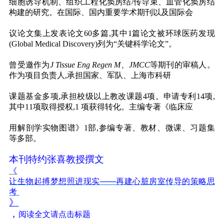
细胞诱导机制、组织工程化窦房结
/
传导束、血管化窦房结
构建的研究。在国际、国内重要学术期刊以及国际会
议论文集上发表论文
60
多篇
,
其中
1
篇论文被环球医药发现
(Global
Medical
Discovery)
列为“关键科学论文”。
曾受邀作为
J Tissue Eng Regen M
、
JMCC
等期刊的审稿人。
作为项目负责人
,
承担国家、军队、上海市科研
课题基金多项
,
承担校级以上教改课题
4
项。申请专利
14
项
,
其中
11
项取得授权
,1
项获得转化。主编专著《临床应
用解剖学实物图谱》
1
部
,
参编专著、教材、微课、习题集
等多部。
本刊特约张喜教授撰文
《
让生物起搏梦想照进现实——再建心脏房室传导的策略思
考
》
，
阅读全文请点击标题