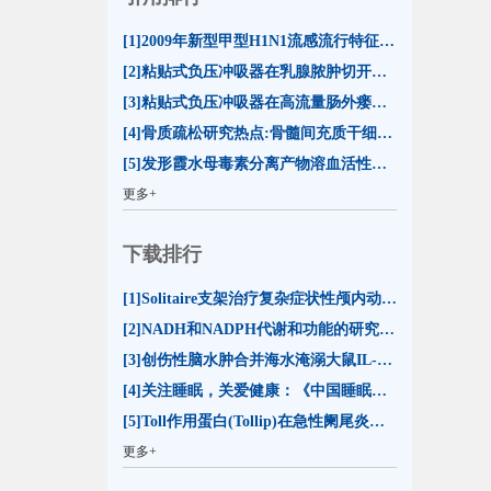
[1]2009年新型甲型H1N1流感流行特征及防控措施(16)
[2]粘贴式负压冲吸器在乳腺脓肿切开引流治疗中的应用(13)
[3]粘贴式负压冲吸器在高流量肠外瘘合并切口裂开治疗中的应用(13)
[4]骨质疏松研究热点:骨髓间充质干细胞分化命运(13)
[5]发形霞水母毒素分离产物溶血活性的比较及其影响因素分析(12)
更多+
下载排行
[1]Solitaire支架治疗复杂症状性颅内动脉狭窄的初步评价(23644)
[2]NADH和NADPH代谢和功能的研究进展(20651)
[3]创伤性脑水肿合并海水淹溺大鼠IL-1β和TNF-α表达的变化(15511)
[4]关注睡眠，关爱健康：《中国睡眠研究报告2023》解读(15218)
[5]Toll作用蛋白(Tollip)在急性阑尾炎时的表达(14413)
更多+