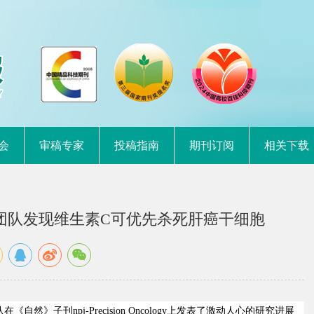
会
审稿专家
投稿指南
期刊订阅
相关下载
团队发现维生素C可优先杀死肝癌干细胞
队在《自然》子刊
npj-
Precision Oncology
上发表了激动人心的研究进展