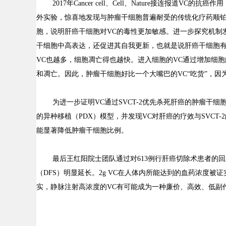
2017
年
Cancer cell
、
Cell
、
Nature
接连报道
VC
的抗癌作用
外实验，惊喜地发现与肿瘤干细胞普遍耐受的传统化疗药顺
胞，说明肝癌干细胞对
VC
的毒性更加敏感。进一步探究机制
干细胞中高表达，还促进其自我更新，也就是说肝癌干细胞
VC
也越多，细胞凋亡得也越快。进入细胞的
VC
通过增加细胞
和凋亡。因此，肿瘤干细胞好比一个大嘴巴的
VC“
吃货
”
，因
为进一步证明
VC
通过
SVCT-2
优先杀死肝癌的肿瘤干细
的异种移植（
PDX
）模型，并发现
VC
对肝癌的疗效与
SVCT-2
能显著降低肿瘤干细胞比例。
最后王红阳院士团队通过对
613
例行肝癌切除术患者的回
（
DFS
）明显延长。
2g VC
在人体内所能达到的血药浓度被证
实，静脉注射高浓度的
VC
有可能成为一种廉价、高效、低副