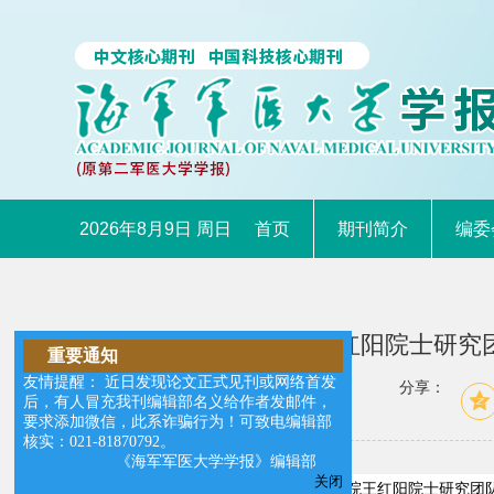
2026年8月9日 周日
首页
期刊简介
编委
肝癌突破：我校王红阳院士研究
重要通知
友情提醒： 近日发现论文正式见刊或网络首发
分享：
后，有人冒充我刊编辑部名义给作者发邮件，
要求添加微信，此系诈骗行为！可致电编辑部
核实：021-81870792。
《海军军医大学学报》编辑部
关闭
2018
年
1
月
8
日我校东方肝胆外科医院王红阳院士研究团