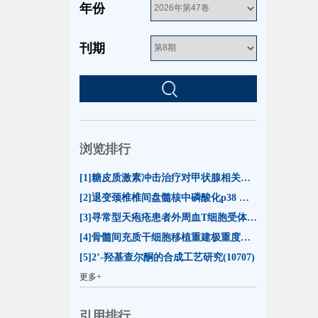
年份
刊期
浏览排行
[1]糖皮质激素冲击治疗对甲状腺相关眼病患者泪膜脂质层厚度的影响(55085)
[2]退变颈椎椎间盘髓核中磷酸化p38 MAPK的表达(13278)
[3]寻常型天疱疮患者外周血T细胞受体β链可变区CDR3基因克隆谱型分析(11016)
[4]骨髓间充质干细胞移植重建极重度放射损伤小鼠造血功能(10748)
[5]2’-羟基查尔酮的合成工艺研究(10707)
更多+
引用排行