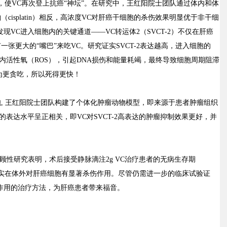
，使
VC
再次登上抗癌
“
神坛
”
。在研究中，王红阳院士团队通过体内和体
铂（
cisplatin
）相反，高浓度
VC
对肝癌干细胞的杀伤效果明显优于非干细
发现
VC
进入细胞内的关键通道
——VC
转运体
2
（
SVCT-2
）不仅在肝癌
有一张更大的
“
嘴巴
”
来吃
VC
。研究证实
SVCT-2
表达越高，进入细胞的
内活性氧（
ROS
），引起
DNA
损伤和能量耗竭，最终导致细胞周期阻滞
为更贪吃，所以死得更快！
胞
,
王红阳院士团队构建了个体化肿瘤动物模型，即来源于患者肿瘤组织
的表达水平呈正相关，即
VC
对
SVCT-2
高表达的肿瘤抑制效果更好，并
顾性研究表明，术后接受静脉滴注
2g VC
治疗患者的无病生存期
实在体外对肝癌细胞有显著杀伤作用。尽管仍需进一步的临床试验证
作用的治疗方法，为肝癌患者带来福音。