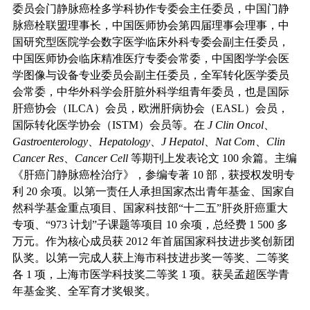
委员会门静脉癌栓多学科协作专委会主任委员，中国门静
脉癌栓联盟理事长，中国医师协会第四届理事会理事，中
国研究型医院学会数字医学临床外科专委会副主任委员，
中国医师协会临床精准医疗专委会常委，中国图学学会医
学图像与设备专业委员会副主任委员，全军转化医学委员
会常委，中华外科学会肝脏外科学组青年委员，也是国际
肝癌协会（ILCA）会员，欧洲肝病协会（EASL）会员，
国际转化医学协会（ISTM）会员等。在
J Clin Oncol
、
Gastroenterology
、
Hepatology
、
J Hepatol
、
Nat Com
、
Clin
Cancer Res
、
Cancer Cell
等期刊上发表论文
100 余篇。主编
《肝癌门静脉癌栓治疗》，参编专著 10 部，获授权发明专
利 20 余项。以第一责任人承担国家杰出青年基金、国家自
然科学基金重点项目、国家科技部“十二五”肝炎肝癌重大
专项、“973 计划”子课题等项目 10 余项，总经费 1 500 多
万元。作为核心成员获 2012 年首届国家科技进步奖创新团
队奖。以第一完成人获上海市科技进步奖一等奖、二等奖
各 1 项，上海市医学科技奖二等奖 1 项。获吴孟超医学青
年基金奖、全军育才奖银奖。