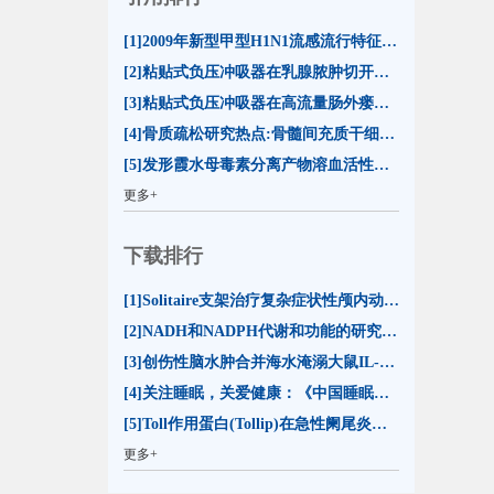
[1]2009年新型甲型H1N1流感流行特征及防控措施(16)
[2]粘贴式负压冲吸器在乳腺脓肿切开引流治疗中的应用(13)
[3]粘贴式负压冲吸器在高流量肠外瘘合并切口裂开治疗中的应用(13)
[4]骨质疏松研究热点:骨髓间充质干细胞分化命运(13)
[5]发形霞水母毒素分离产物溶血活性的比较及其影响因素分析(12)
更多+
下载排行
[1]Solitaire支架治疗复杂症状性颅内动脉狭窄的初步评价(23598)
[2]NADH和NADPH代谢和功能的研究进展(20599)
[3]创伤性脑水肿合并海水淹溺大鼠IL-1β和TNF-α表达的变化(15467)
[4]关注睡眠，关爱健康：《中国睡眠研究报告2023》解读(15141)
[5]Toll作用蛋白(Tollip)在急性阑尾炎时的表达(14409)
更多+