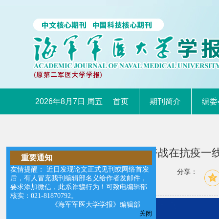
2026年8月7日 周五
首页
期刊简介
编委
向奋战在抗疫一
重要通知
友情提醒： 近日发现论文正式见刊或网络首发
分享：
后，有人冒充我刊编辑部名义给作者发邮件，
要求添加微信，此系诈骗行为！可致电编辑部
核实：021-81870792。
《海军军医大学学报》编辑部
关闭