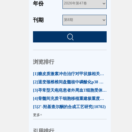
年份
刊期
浏览排行
[1]糖皮质激素冲击治疗对甲状腺相关眼病患者泪膜脂质层厚度的影响(55078)
[2]退变颈椎椎间盘髓核中磷酸化p38 MAPK的表达(13274)
[3]寻常型天疱疮患者外周血T细胞受体β链可变区CDR3基因克隆谱型分析(11015)
[4]骨髓间充质干细胞移植重建极重度放射损伤小鼠造血功能(10747)
[5]2’-羟基查尔酮的合成工艺研究(10702)
更多+
引用排行