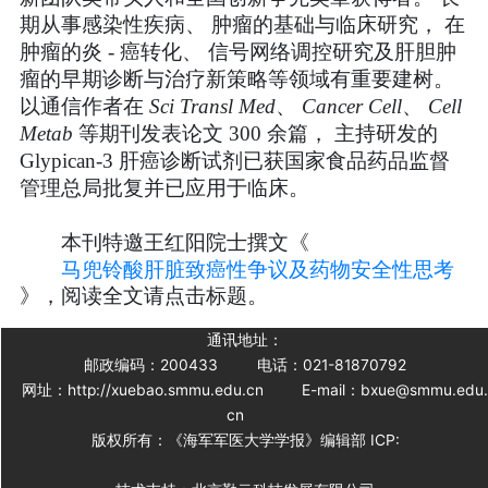
期从事感染性疾病
、
肿瘤的基础与临床研究
，
在
肿瘤的炎
-
癌转化
、
信号网络调控研究及肝胆肿
瘤的早期诊断与治疗新策略等领域有重要建树
。
以通信作者在
Sci Transl Med
、
Cancer Cell
、
Cell
Metab
等期刊发表论文
300
余篇
，
主持研发的
Glypican-3
肝癌诊断试剂已获国家食品药品监督
管理总局批复并已应用于临床
。
本刊特邀王红阳院士撰文《
马兜铃酸肝脏致癌性争议及药物安全性思考
》，阅读全文请点击标题。
通讯地址：
邮政编码：200433
电话：021-81870792
网址：http://xuebao.smmu.edu.cn
E-mail：bxue@smmu.edu
cn
版权所有：《海军军医大学学报》编辑部 ICP: