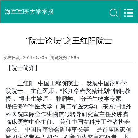
海军军医大学学报
“院士论坛”之王红阳院士
发布日期: 2021-02-05
浏览次数:
1665
【院士简介】
王红阳
中国工程院院士
，
发展中国家科学
院院士
，
主任医师
，
“
长江学者奖励计划
”
特聘教
授
，
博士生导师
，
肿瘤学
、
分子生物学专家
。
现任海军军医大学
（
第二军医大学
）
东方肝胆外
科医院国际合作生物信号转导研究室主任及肿瘤
临床医学中心主任
。
兼任中国女科技工作者协会
会长
、
中国抗癌协会副理事长等
。
是首届国家创
新团队奖带头人和全国创新争先奖章获得者
。
长