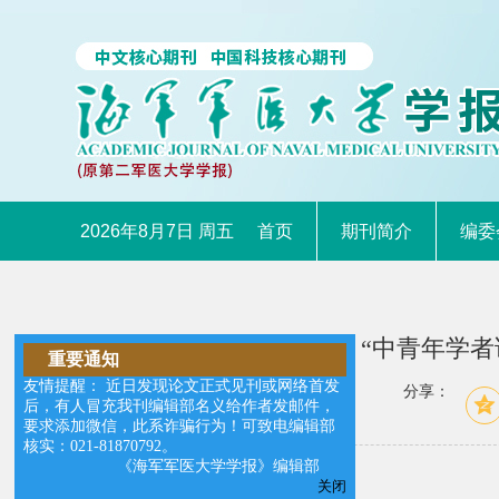
2026年8月7日 周五
首页
期刊简介
编委
“中青年学者
重要通知
友情提醒： 近日发现论文正式见刊或网络首发
分享：
后，有人冒充我刊编辑部名义给作者发邮件，
要求添加微信，此系诈骗行为！可致电编辑部
核实：021-81870792。
【专家简介】
《海军军医大学学报》编辑部
关闭