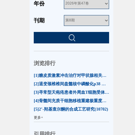
年份
刊期
浏览排行
[1]糖皮质激素冲击治疗对甲状腺相关眼病患者泪膜脂质层厚度的影响(55078)
[2]退变颈椎椎间盘髓核中磷酸化p38 MAPK的表达(13274)
[3]寻常型天疱疮患者外周血T细胞受体β链可变区CDR3基因克隆谱型分析(11015)
[4]骨髓间充质干细胞移植重建极重度放射损伤小鼠造血功能(10747)
[5]2’-羟基查尔酮的合成工艺研究(10702)
更多+
引用排行