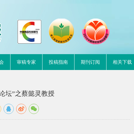
会
审稿专家
投稿指南
期刊订阅
相关下载
论坛”之蔡懿灵教授