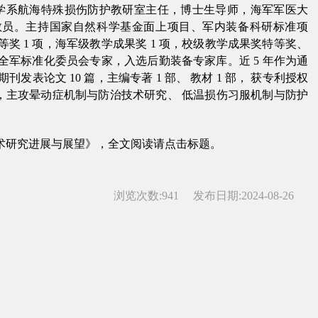
学系航海特殊损伤防护教研室主任
，
博士生导师
，
海军军医大
教员
。
主持国家自然科学基金面上项目
、
军内装备科研标准项
等奖
1
项
，
海军级教学成果奖
1
项
，
校级教学成果奖特等奖
、
全军标准化委员会专家
，
入选后勤装备专家库
。
近
5
年作为通
期刊发表论文
10
篇
，
主编专著
1
部
、
教材
1
部
，
获专利授权
，
主攻晕动症机制与防治技术研究
、
低温损伤习服机制与防护
术研究进展与展望
》，全文阅读请点击标题。
浏览次数:
941
发布日期:2024-08-26