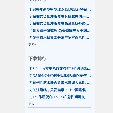
[1]2009年新型甲型H1N1流感流行特征及防控措施(16)
[2]粘贴式负压冲吸器在乳腺脓肿切开引流治疗中的应用(13)
[3]粘贴式负压冲吸器在高流量肠外瘘合并切口裂开治疗中的应用(13)
[4]骨质疏松研究热点:骨髓间充质干细胞分化命运(13)
[5]发形霞水母毒素分离产物溶血活性的比较及其影响因素分析(12)
更多+
下载排行
[1]Solitaire支架治疗复杂症状性颅内动脉狭窄的初步评价(23598)
[2]NADH和NADPH代谢和功能的研究进展(20599)
[3]创伤性脑水肿合并海水淹溺大鼠IL-1β和TNF-α表达的变化(15467)
[4]关注睡眠，关爱健康：《中国睡眠研究报告2023》解读(15141)
[5]Toll作用蛋白(Tollip)在急性阑尾炎时的表达(14409)
更多+