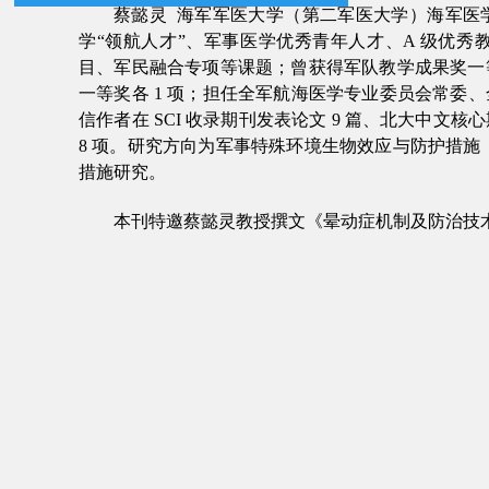
蔡懿灵
海军军医大学
（
第二军医大学
）
海军医
学
“
领航人才
”
、
军事医学优秀青年人才
、
A
级优秀
目
、
军民融合专项等课题
；
曾获得军队教学成果奖一
一等奖各
1
项
；
担任全军航海医学专业委员会常委
、
信作者在
SCI
收录期刊发表论文
9
篇
、
北大中文核心
8
项
。
研究方向为军事特殊环境生物效应与防护措施
措施研究。
本刊特邀
蔡懿灵
教授撰文《
晕动症机制及防治技