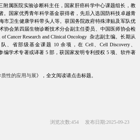
三附属医院实验诊断科主任，国家肝癌科学中心课题组长，教
学者。国家优秀青年科学基金获得者，先后入选国防科技卓越青
海市卫生健康学科带头人等。获国务院政府特殊津贴及军队优
术协会第四届生物诊断技术分会副主任委员、中国医师协会检
l of Cancer Research and Clinical Oncology
杂志副主编。长期从
军队、省部级基金课题
10
余项，在
Cell
、
Cell Discovery
、
参编学术专著或译著
5
部，获国家发明专利授权
5
项、软件著
异质性的应用与展
》，全文阅读请点击标题。
浏览次数:
454
发布日期:2025-09-23