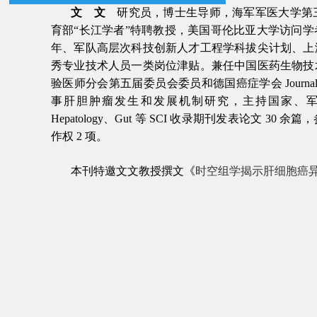
文 文
研究员，博士生导师，海军军医大学第
育部“长江学者”特聘教授，美国哥伦比亚大学访问
年、军队高层次科技创新人才工程学科拔尖计划、上
秀专业技术人员一类岗位津贴。兼任中国医药生物技
验医师分会第五届委员会委员和德国癌症学会
Journa
事肝胆肿瘤发生和发展机制研究，主持国家、
Hepatology
、
Gut
等
SCI
收录期刊发表论文
30
余篇，
作权
2
项。
本刊特邀文文教授撰文《
时空组学揭示肝细胞癌