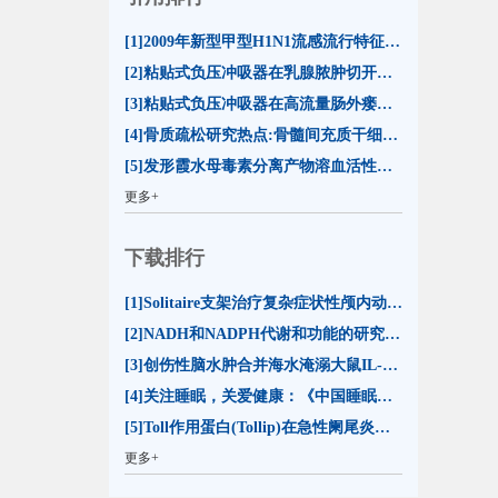
[1]2009年新型甲型H1N1流感流行特征及防控措施(16)
[2]粘贴式负压冲吸器在乳腺脓肿切开引流治疗中的应用(13)
[3]粘贴式负压冲吸器在高流量肠外瘘合并切口裂开治疗中的应用(13)
[4]骨质疏松研究热点:骨髓间充质干细胞分化命运(13)
[5]发形霞水母毒素分离产物溶血活性的比较及其影响因素分析(12)
更多+
下载排行
[1]Solitaire支架治疗复杂症状性颅内动脉狭窄的初步评价(23598)
[2]NADH和NADPH代谢和功能的研究进展(20599)
[3]创伤性脑水肿合并海水淹溺大鼠IL-1β和TNF-α表达的变化(15467)
[4]关注睡眠，关爱健康：《中国睡眠研究报告2023》解读(15141)
[5]Toll作用蛋白(Tollip)在急性阑尾炎时的表达(14409)
更多+