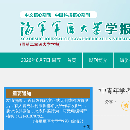
2026年8月7日 周五
首页
期刊简介
编委
"中青年学
重要通知
友情提醒： 近日发现论文正式见刊或网络首发
分享：
后，有人冒充我刊编辑部名义给作者发邮件，
要求添加微信，此系诈骗行为！可致电编辑部
核实：021-81870792。
专家简介】
【
《海军军医大学学报》编辑部
关闭