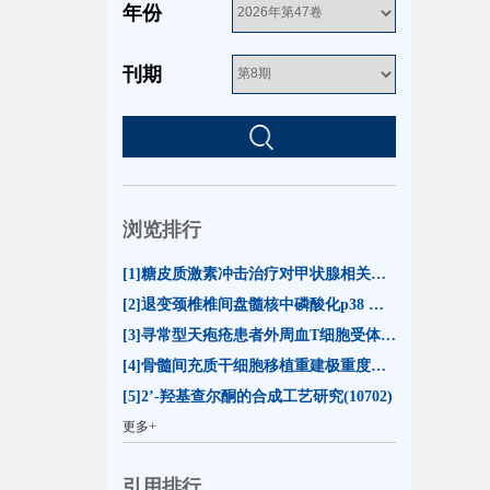
年份
刊期
浏览排行
[1]糖皮质激素冲击治疗对甲状腺相关眼病患者泪膜脂质层厚度的影响(55078)
[2]退变颈椎椎间盘髓核中磷酸化p38 MAPK的表达(13274)
[3]寻常型天疱疮患者外周血T细胞受体β链可变区CDR3基因克隆谱型分析(11015)
[4]骨髓间充质干细胞移植重建极重度放射损伤小鼠造血功能(10747)
[5]2’-羟基查尔酮的合成工艺研究(10702)
更多+
引用排行