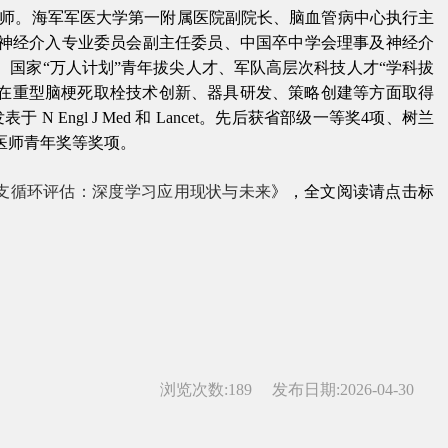
师。海军军医大学第一附属医院副院长、脑血管病中心执行主
神经介入专业委员会副主任委员、中国卒中学会理事及神经介
、国家
“
万人计划
”
青年拔尖人才、军队高层次科技人才
“
学科拔
在重型脑梗死取栓技术创新、器具研发、策略创建等方面取得
发表于
N Engl J Med
和
Lancet
。先后获省部级一等奖
4
项、树兰
医师青年奖等奖项。
支循环评估：深度学习应用现状与未来
》，全文阅读请点击标
浏览次数:
189
发布日期:2026-04-30