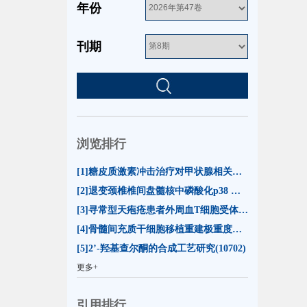
年份
刊期
浏览排行
[1]糖皮质激素冲击治疗对甲状腺相关眼病患者泪膜脂质层厚度的影响(55078)
[2]退变颈椎椎间盘髓核中磷酸化p38 MAPK的表达(13274)
[3]寻常型天疱疮患者外周血T细胞受体β链可变区CDR3基因克隆谱型分析(11015)
[4]骨髓间充质干细胞移植重建极重度放射损伤小鼠造血功能(10747)
[5]2’-羟基查尔酮的合成工艺研究(10702)
更多+
引用排行