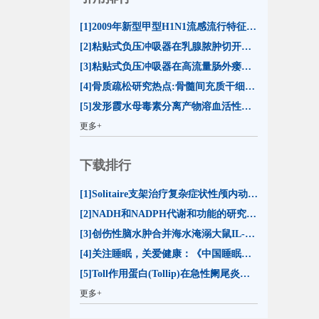
[1]2009年新型甲型H1N1流感流行特征及防控措施(16)
[2]粘贴式负压冲吸器在乳腺脓肿切开引流治疗中的应用(13)
[3]粘贴式负压冲吸器在高流量肠外瘘合并切口裂开治疗中的应用(13)
[4]骨质疏松研究热点:骨髓间充质干细胞分化命运(13)
[5]发形霞水母毒素分离产物溶血活性的比较及其影响因素分析(12)
更多+
下载排行
[1]Solitaire支架治疗复杂症状性颅内动脉狭窄的初步评价(23598)
[2]NADH和NADPH代谢和功能的研究进展(20599)
[3]创伤性脑水肿合并海水淹溺大鼠IL-1β和TNF-α表达的变化(15467)
[4]关注睡眠，关爱健康：《中国睡眠研究报告2023》解读(15141)
[5]Toll作用蛋白(Tollip)在急性阑尾炎时的表达(14409)
更多+