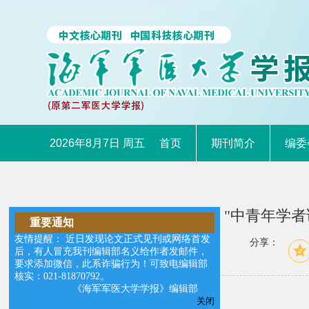
2026年8月7日 周五
首页
期刊简介
编委
"中青年学者
重要通知
友情提醒： 近日发现论文正式见刊或网络首发
分享：
后，有人冒充我刊编辑部名义给作者发邮件，
要求添加微信，此系诈骗行为！可致电编辑部
核实：021-81870792。
【专家简介】
《海军军医大学学报》编辑部
关闭